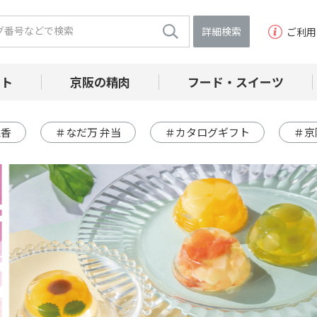
詳細検索
ご利用
フト
京阪の精肉
フード・スイーツ
線香
＃なだ万 弁当
＃カタログギフト
＃京