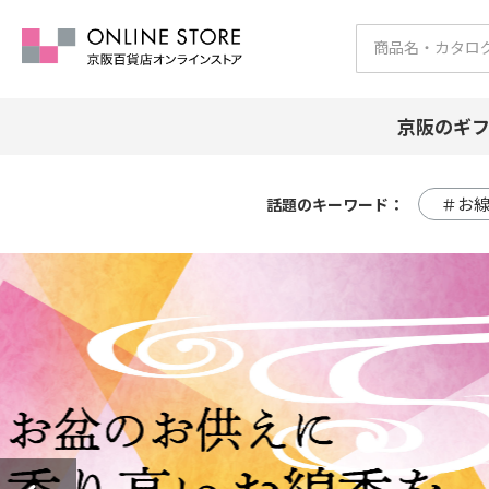
京阪のギ
＃お
話題のキーワード：