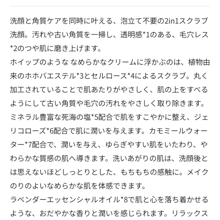
洗顔と角質ケアを同時に叶える、泡立て不要の2in1スクラブ
洗顔。汚れや古い角質を一掃し、透明感*1のある、毛穴レス
*2のつや肌に磨き上げます。
ホイップのような なめらかなクリームに浮かぶのは、植物由
来のホホバエステル*3とセルロース*4によるスクラブ。丸く
加工されていることで肌あたりがやさしく、肌の上をすべる
ようにして古い角質や毛穴の汚れをやさしく取り除きます。
ミネラル豊富な死海の塩*5配合で肌をすこやかに整え、ジェ
リコローズ*6配合で肌に潤いを与えます。カモミールウォー
ター*7配合で、潤いを与え、ゆらぎやすい肌をいたわり、や
わらかな質感の肌へ導きます。洗いあがりの肌は、洗顔後と
は思えないほどしっとりとした、もちもちの感触に。メイク
のりのよいなめらかな肌を体感できます。
ラベンダーエッセンシャルオイル*8で肌と心を落ち着かせる
ような、おだやかな香りと潤いを感じられます。リラックス