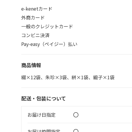
e-kenetカード
外商カード
一般のクレジットカード
コンビニ決済
Pay-easy（ペイジー）払い
商品情報
綴×12袋、朱珍×3袋、絣×1袋、緞子×1袋
配送・包装について
〇
お届け日指定
〇
お届け時間指定