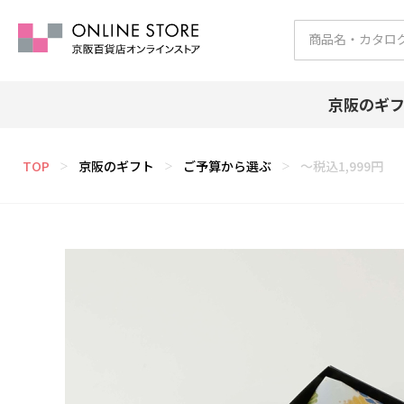
京阪のギ
TOP
京阪のギフト
ご予算から選ぶ
～税込1,999円
＞
＞
＞