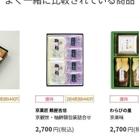
京菓匠 鶴屋吉信
わらびの里
京観世・柚餅個包装詰合せ
京楽味
2,700
2,700
円(税込)
円(