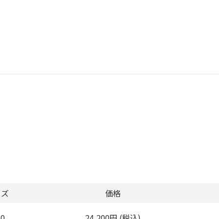
イズ
価格
.0
24,200円 (税込)