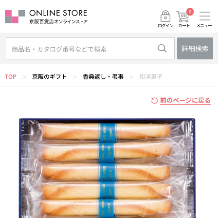
0
メニュー
カート
ログイン
詳細検索
TOP
京阪のギフト
香典返し・弔事
和洋菓子
＞
＞
＞
前のページに戻る