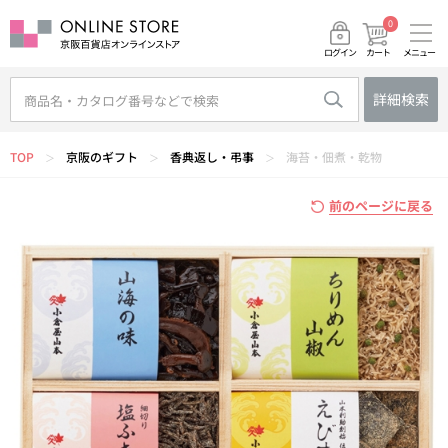
0
メニュー
カート
ログイン
詳細検索
TOP
京阪のギフト
香典返し・弔事
海苔・佃煮・乾物
＞
＞
＞
前のページに戻る