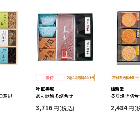
叶 匠壽庵
桂新堂
佃煮昆
あも歌留多詰合せ
炙り焼き詰合
3,716
2,484
円(税込)
円(