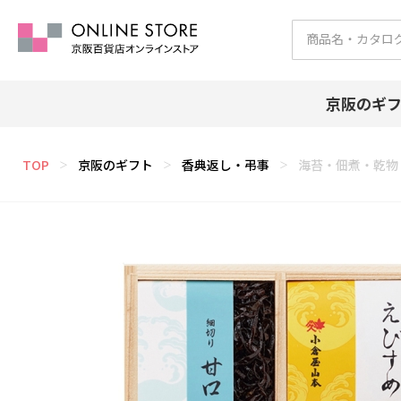
京阪のギ
TOP
京阪のギフト
香典返し・弔事
海苔・佃煮・乾物
＞
＞
＞