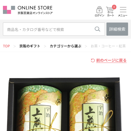
0
メニュー
カート
ログイン
詳細検索
TOP
京阪のギフト
カテゴリーから選ぶ
お茶・コーヒー・紅茶
＞
＞
＞
前のページに戻る