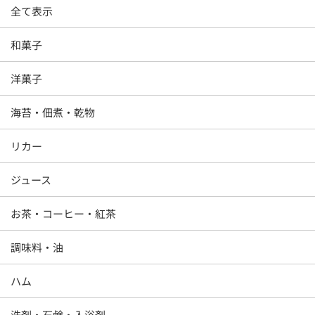
全て表示
和菓子
洋菓子
海苔・佃煮・乾物
リカー
ジュース
お茶・コーヒー・紅茶
調味料・油
ハム
洗剤・石鹸・入浴剤