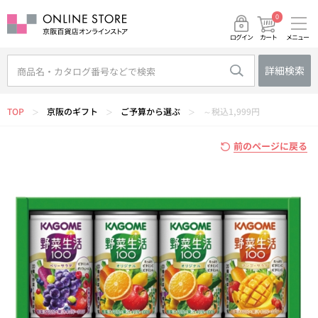
0
メニュー
カート
ログイン
詳細検索
TOP
京阪のギフト
ご予算から選ぶ
～税込1,999円
＞
＞
＞
前のページに戻る