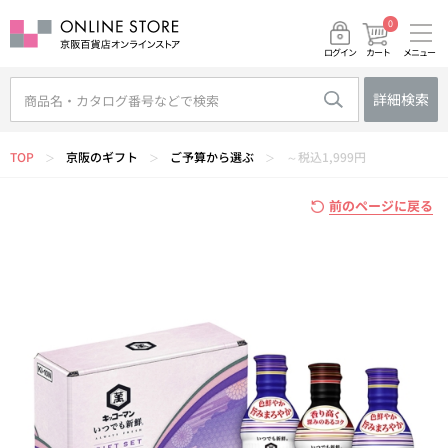
0
メニュー
カート
ログイン
詳細検索
TOP
京阪のギフト
ご予算から選ぶ
～税込1,999円
＞
＞
＞
前のページに戻る