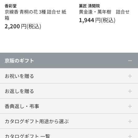
香彩堂
菓匠 清閑院
京線香 青桐の花 3種 詰合せ 紙
黄金逢・萬年樹 詰合せ
箱
1,944
円(税込)
2,200
円(税込)
京阪のギフト
お祝いを贈る
お返しを贈る
香典返し・弔事
カタログギフト用途から選ぶ
カタログギフト 一覧