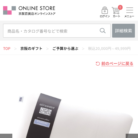
0
メニュー
カート
ログイン
詳細検索
TOP
京阪のギフト
ご予算から選ぶ
税込20,000円～49,999円
＞
＞
＞
前のページに戻る