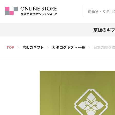
京阪のギ
TOP
京阪のギフト
カタログギフト 一覧
日本の贈り物
＞
＞
＞