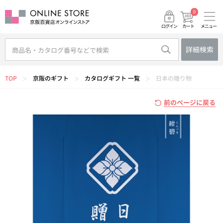
0
メニュー
カート
ログイン
詳細検索
TOP
京阪のギフト
カタログギフト 一覧
日本の贈り物
＞
＞
＞
前のページに戻る