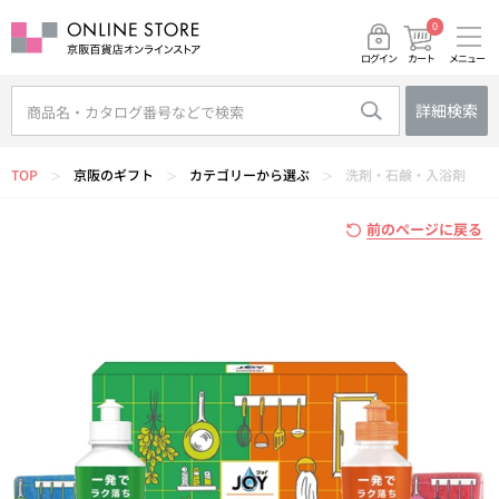
0
メニュー
カート
ログイン
詳細検索
TOP
京阪のギフト
カテゴリーから選ぶ
洗剤・石鹸・入浴剤
＞
＞
＞
前のページに戻る