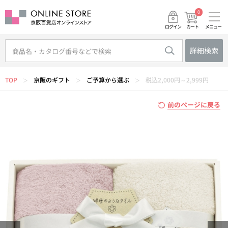
0
メニュー
カート
ログイン
詳細検索
TOP
京阪のギフト
ご予算から選ぶ
税込2,000円～2,999円
＞
＞
＞
前のページに戻る