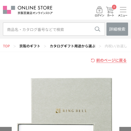
0
メニュー
カート
ログイン
詳細検索
TOP
京阪のギフト
カタログギフト用途から選ぶ
内祝い/お返し
＞
＞
＞
前のページに戻る