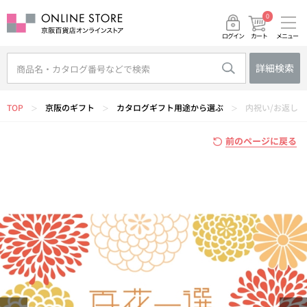
0
メニュー
カート
ログイン
詳細検索
TOP
京阪のギフト
カタログギフト用途から選ぶ
内祝い/お返し
＞
＞
＞
前のページに戻る