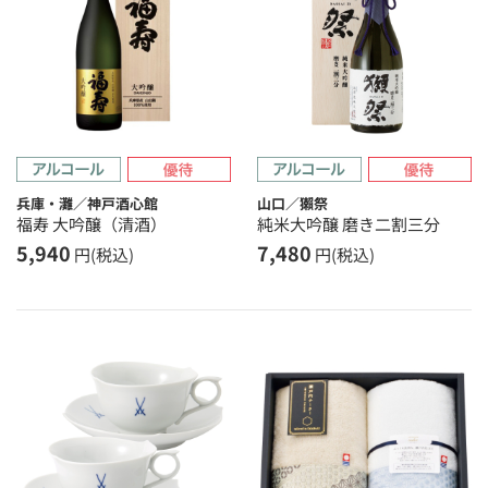
兵庫・灘／神戸酒心館
山口／獺祭
福寿 大吟醸（清酒）
純米大吟醸 磨き二割三分
5,940
7,480
円(税込)
円(税込)