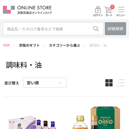
0
メニュー
カート
ログイン
詳細検索
TOP
京阪のギフト
カテゴリーから選ぶ
調味料・油
＞
＞
＞
調味料・油
並び替え