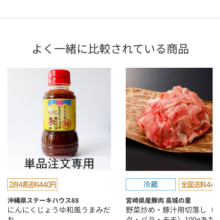
よく一緒に比較されている商品
沖縄県ステーキハウス88
宮崎県産豚肉 高城の里
にんにくじょうゆ和風うまみだ
野菜炒め・豚汁用切落し（
れ
タ・バラ・モモ）100gあた