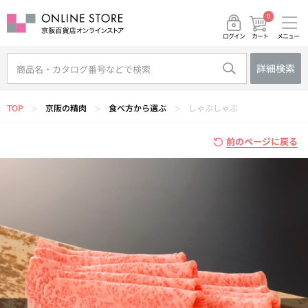
0
メニュー
カート
ログイン
詳細検索
TOP
京阪の精肉
食べ方から選ぶ
しゃぶしゃぶ
＞
＞
＞
前のページに戻る