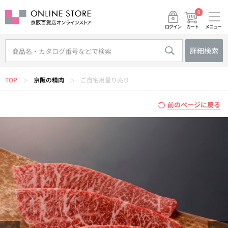
0
メニュー
カート
ログイン
詳細検索
TOP
京阪の精肉
ご自宅用量り売り
＞
＞
前のページに戻る