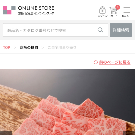
0
メニュー
カート
ログイン
詳細検索
TOP
京阪の精肉
ご自宅用量り売り
＞
＞
前のページに戻る