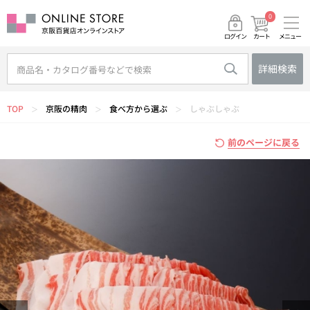
0
メニュー
カート
ログイン
詳細検索
TOP
京阪の精肉
食べ方から選ぶ
しゃぶしゃぶ
＞
＞
＞
前のページに戻る