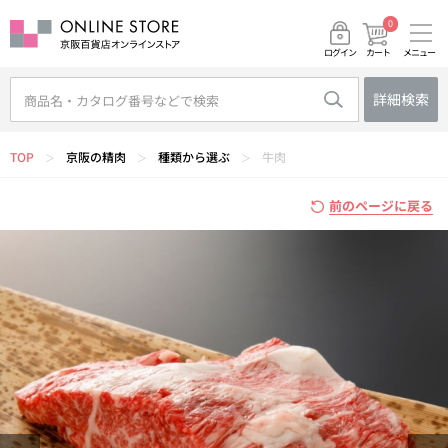
0
メニュー
カート
ログイン
詳細検索
TOP
京阪の精肉
種類から選ぶ
牛肉
＞
＞
＞
前のページに戻る