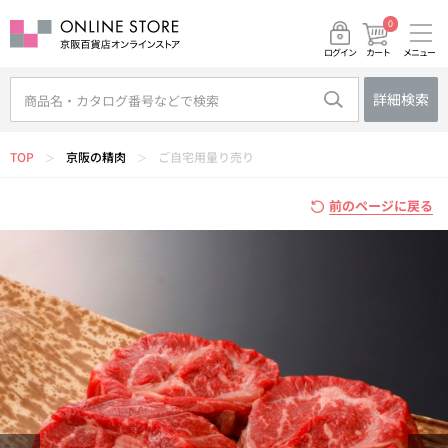
0
メニュー
カート
ログイン
詳細検索
TOP
京阪の精肉
ご自宅用量り売り
＞
＞
前のページに戻る