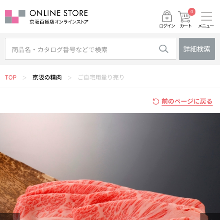
0
メニュー
カート
ログイン
詳細検索
TOP
京阪の精肉
ご自宅用量り売り
＞
＞
前のページに戻る