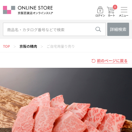
0
メニュー
カート
ログイン
詳細検索
TOP
京阪の精肉
ご自宅用量り売り
＞
＞
前のページに戻る