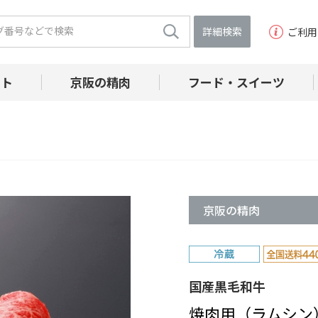
詳細検索
ご利用
フト
京阪の精肉
フード・スイーツ
京阪の精肉
国産黒毛和牛
焼肉用（ラムシン）