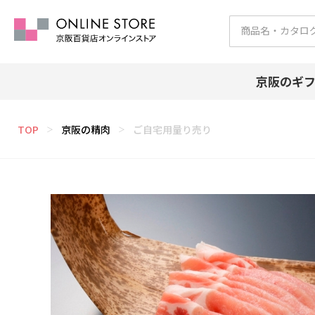
京阪のギ
TOP
京阪の精肉
ご自宅用量り売り
＞
＞