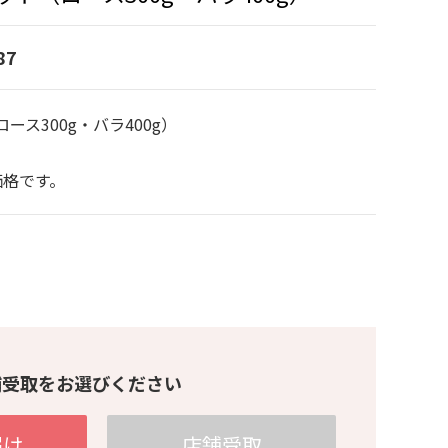
87
ス300g・バラ400g）
価格です。
舗受取をお選びください
届け
店舗受取