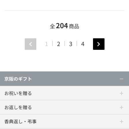
204
全
商品
1
2
3
4
京阪のギフト
お祝いを贈る
お返しを贈る
香典返し・弔事