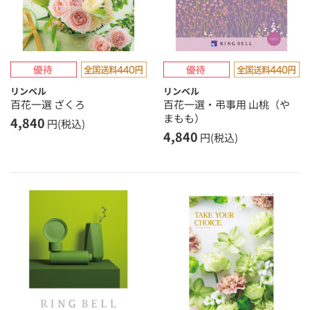
リンベル
リンベル
百花一選 ざくろ
百花一選・弔事用 山桃（や
まもも）
4,840
円(税込)
4,840
円(税込)