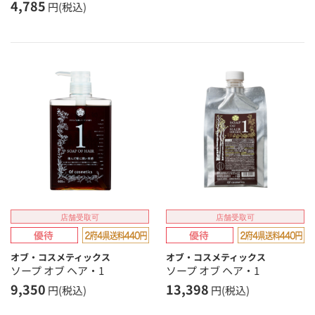
4,785
円(税込)
店舗受取可
店舗受取可
オブ・コスメティックス
オブ・コスメティックス
ソープ オブ ヘア・1
ソープ オブ ヘア・1
9,350
13,398
円(税込)
円(税込)