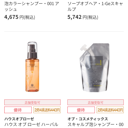
泡カラーシャンプー・001 ア
ソープオブヘア・1-Geスキャ
ッシュ
ルプ
4,675
5,742
円(税込)
円(税込)
店舗受取可
店舗受取可
ハウスオブローゼ
オブ・コスメティックス
ハウス オブ ローゼ ハーバル
スキャルプ泡シャンプー・00