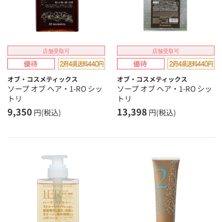
店舗受取可
店舗受取可
オブ・コスメティックス
オブ・コスメティックス
ソープ オブ ヘア・1-RO シッ
ソープ オブ ヘア・1-RO シッ
トリ
トリ
9,350
13,398
円(税込)
円(税込)