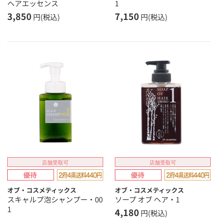
ヘアエッセンス
1
3,850
7,150
円(税込)
円(税込)
店舗受取可
店舗受取可
オブ・コスメティックス
オブ・コスメティックス
スキャルプ泡シャンプー・00
ソープ オブ ヘア・1
1
4,180
円(税込)