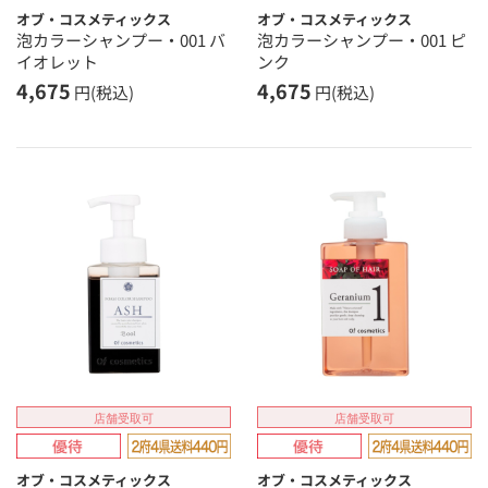
オブ・コスメティックス
オブ・コスメティックス
泡カラーシャンプー・001 バ
泡カラーシャンプー・001 ピ
イオレット
ンク
4,675
4,675
円(税込)
円(税込)
店舗受取可
店舗受取可
オブ・コスメティックス
オブ・コスメティックス