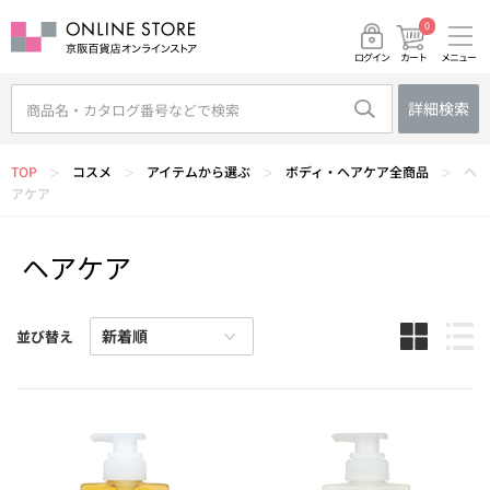
0
メニュー
カート
ログイン
詳細検索
TOP
コスメ
アイテムから選ぶ
ボディ・ヘアケア全商品
ヘ
＞
＞
＞
＞
アケア
ヘアケア
並び替え