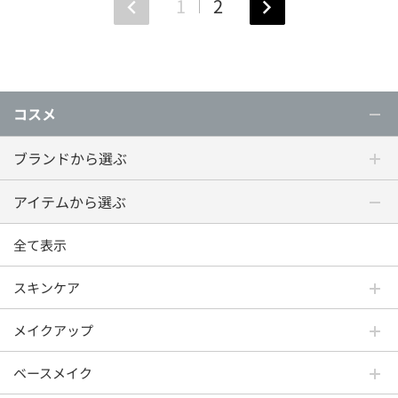
1
2
コスメ
ブランドから選ぶ
アイテムから選ぶ
全て表示
スキンケア
メイクアップ
ベースメイク