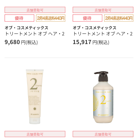
店舗受取可
店舗受取可
オブ・コスメティックス
オブ・コスメティックス
トリートメント オブ ヘア・2
トリートメント オブ ヘア・2
9,680
15,917
円(税込)
円(税込)
店舗受取可
店舗受取可