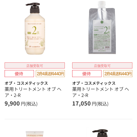
店舗受取可
店舗受取可
オブ・コスメティックス
オブ・コスメティックス
薬用トリートメント オブ ヘ
薬用トリートメント オブ ヘ
ア・2-R
ア・2-R
9,900
17,050
円(税込)
円(税込)