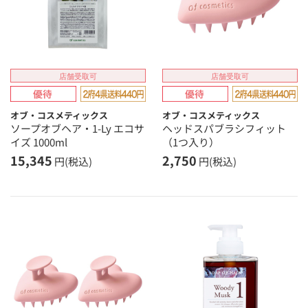
店舗受取可
店舗受取可
オブ・コスメティックス
オブ・コスメティックス
ソープオブヘア・1-Ly エコサ
ヘッドスパブラシフィット
イズ 1000ml
（1つ入り）
15,345
2,750
円(税込)
円(税込)