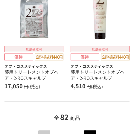
店舗受取可
店舗受取可
オブ・コスメティックス
オブ・コスメティックス
薬用トリートメントオブヘ
薬用トリートメントオブヘ
ア・2-ROスキャルプ
ア・2-ROスキャルプ
17,050
4,510
円(税込)
円(税込)
82
全
商品