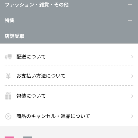
ファッション・雑貨・その他
特集
店舗受取
配送について
お支払い方法について
包装について
商品のキャンセル・返品について