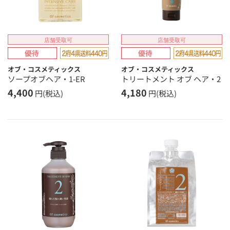
店舗受取可
店舗受取可
オブ・コスメティックス
オブ・コスメティックス
ソープオブヘア・1-ER
トリートメント オブ ヘア・2
4,400
4,180
円(税込)
円(税込)