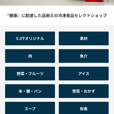
『健康』に配慮した品揃えの冷凍食品セレクトショップ
5.0℉オリジナル
素材
肉
魚介
野菜・フルーツ
アイス
米・麺・パン
惣菜・おかず
スープ
和食