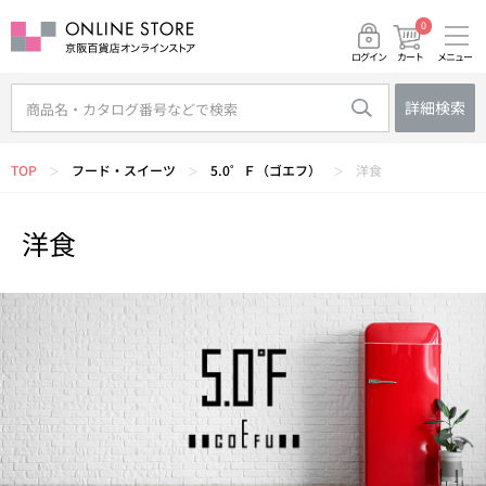
0
メニュー
カート
ログイン
詳細検索
TOP
フード・スイーツ
5.0゜Ｆ（ゴエフ）
洋食
＞
＞
＞
洋食