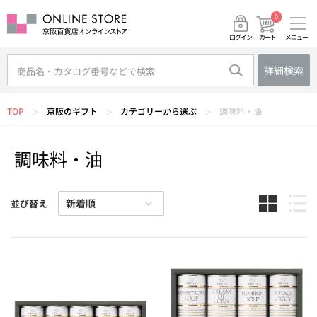
0
メニュー
カート
ログイン
詳細検索
TOP
京阪のギフト
カテゴリーから選ぶ
調味料・油
＞
＞
＞
調味料・油
並び替え