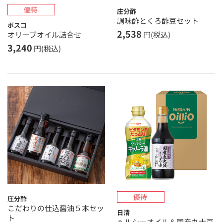
庄分酢
調味酢とくろ酢豆セット
ボスコ
2,538
オリーブオイル詰合せ
円(税込)
3,240
円(税込)
庄分酢
こだわりの仕込醤油５本セッ
日清
ト
ヘルシーオイル＆国産丸大豆