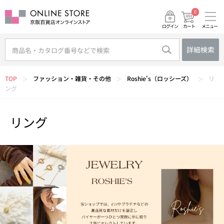
0
メニュー
カート
ログイン
詳細検索
TOP
ファッション・雑貨・その他
Roshie's（ロッシーズ）
リ
＞
＞
＞
ング
リング