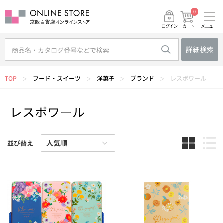
0
メニュー
カート
ログイン
詳細検索
TOP
フード・スイーツ
洋菓子
ブランド
レスポワール
＞
＞
＞
＞
レスポワール
並び替え