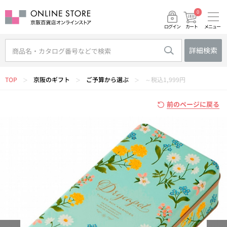
0
メニュー
カート
ログイン
詳細検索
TOP
京阪のギフト
ご予算から選ぶ
～税込1,999円
＞
＞
＞
前のページに戻る