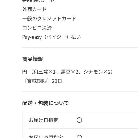
外商カード
一般のクレジットカード
コンビニ決済
Pay-easy（ペイジー）払い
商品情報
円 （和三盆×1、黒豆×2、シナモン×2）
［賞味期限］20日
配送・包装について
〇
お届け日指定
〇
お届け時間指定