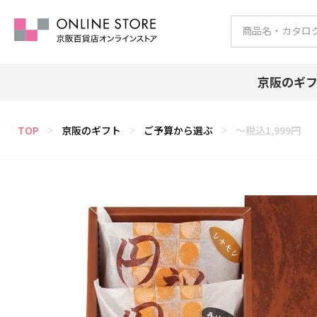
京阪のギ
TOP
京阪のギフト
ご予算から選ぶ
～税込1,999円
＞
＞
＞