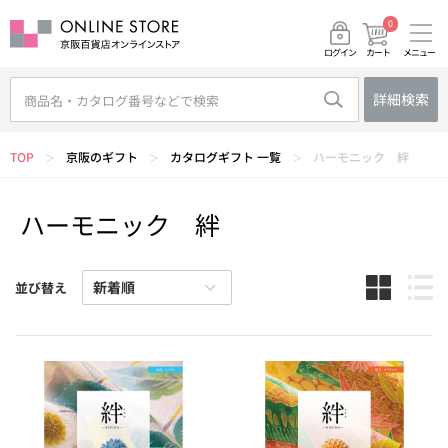
0
メニュー
カート
ログイン
詳細検索
TOP
京阪のギフト
カタログギフト 一覧
ハーモニック 絆
＞
＞
＞
ハーモニック 絆
並び替え