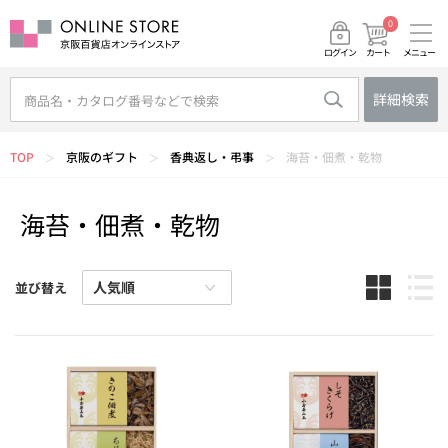
0
メニュー
カート
ログイン
詳細検索
TOP
京阪のギフト
香典返し・弔事
海苔・佃煮・乾物
＞
＞
＞
海苔・佃煮・乾物
並び替え