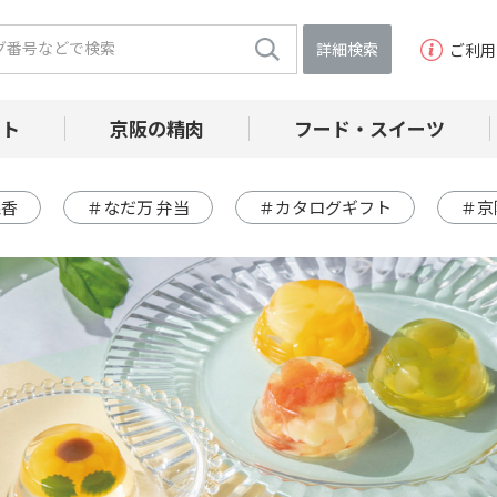
詳細検索
ご利用
フト
京阪の精肉
フード・スイーツ
線香
＃なだ万 弁当
＃カタログギフト
＃京