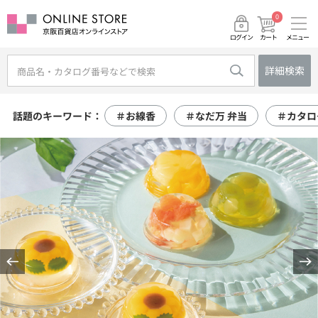
0
メニュー
カート
ログイン
詳細検索
話題のキーワード：
＃お線香
＃なだ万 弁当
＃カタロ