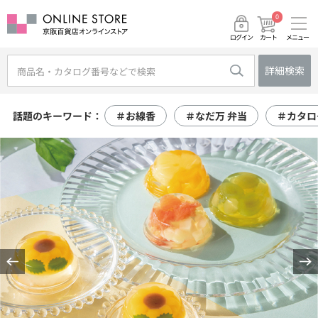
0
メニュー
カート
ログイン
詳細検索
話題のキーワード：
＃お線香
＃なだ万 弁当
＃カタロ