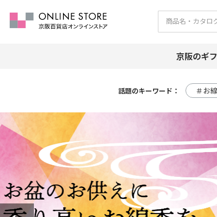
京阪のギ
＃お
話題のキーワード：