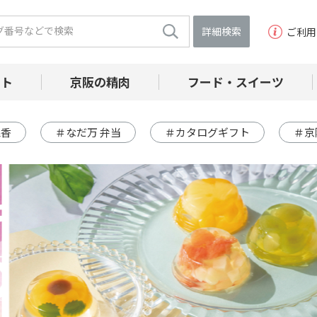
詳細検索
ご利用
フト
京阪の精肉
フード・スイーツ
線香
＃なだ万 弁当
＃カタログギフト
＃京