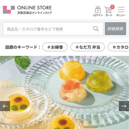
0
メニュー
カート
ログイン
詳細検索
話題のキーワード：
＃お線香
＃なだ万 弁当
＃カタロ