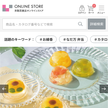
0
メニュー
カート
ログイン
詳細検索
話題のキーワード：
＃お線香
＃なだ万 弁当
＃カタロ