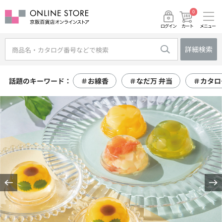
0
メニュー
カート
ログイン
詳細検索
話題のキーワード：
＃お線香
＃なだ万 弁当
＃カタロ