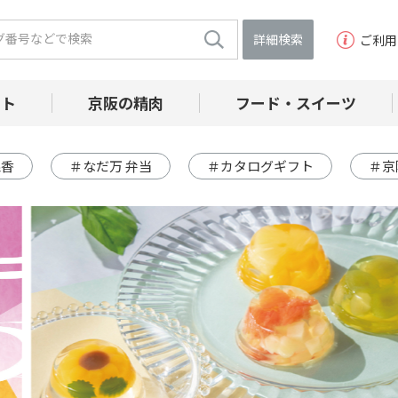
詳細検索
ご利用
フト
京阪の精肉
フード・スイーツ
線香
＃なだ万 弁当
＃カタログギフト
＃京