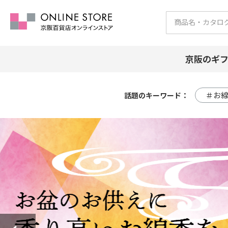
京阪のギ
＃お
話題のキーワード：