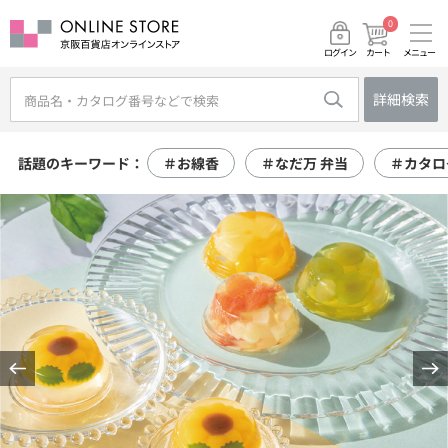
0
メニュー
カート
ログイン
詳細検索
話題のキーワード：
＃お線香
＃なだ万 弁当
＃カタロ